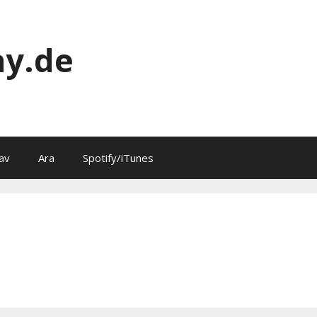
y.de
av
Ara
Spotify/iTunes