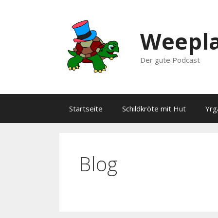
Zum
Inhalt
springen
Weepla
Der gute Podcast
Startseite
Schildkröte mit Hut
Yrg
Blog