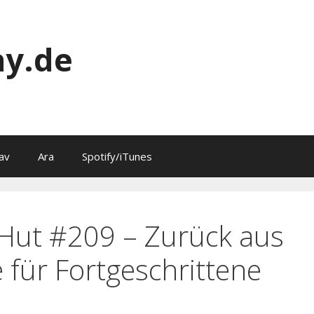
y.de
av
Ara
Spotify/iTunes
 Hut #209 – Zurück aus
 für Fortgeschrittene