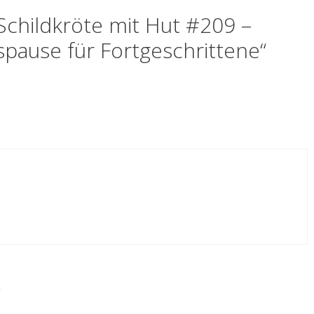
childkröte mit Hut #209 –
spause für Fortgeschrittene“
r