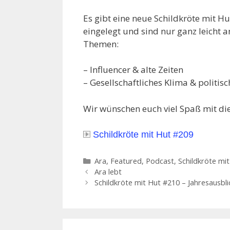
Es gibt eine neue Schildkröte mit H
eingelegt und sind nur ganz leicht 
Themen:
– Influencer & alte Zeiten
– Gesellschaftliches Klima & politi
Wir wünschen euch viel Spaß mit dies
Schildkröte mit Hut #209
Kategorien
Ara
,
Featured
,
Podcast
,
Schildkröte mi
Ara lebt
Schildkröte mit Hut #210 – Jahresausbli