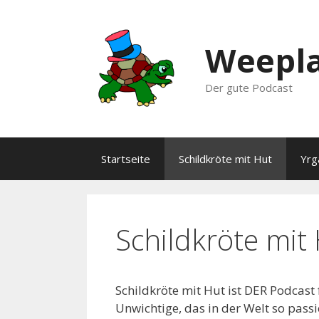
Zum
Inhalt
springen
Weepla
Der gute Podcast
Startseite
Schildkröte mit Hut
Yrg
Schildkröte mit
Schildkröte mit Hut ist DER Podcast 
Unwichtige, das in der Welt so passi