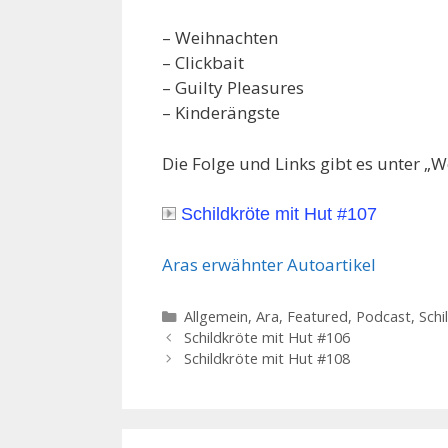
– Weihnachten
– Clickbait
– Guilty Pleasures
– Kinderängste
Die Folge und Links gibt es unter „W
Schildkröte mit Hut #107
Aras erwähnter Autoartikel
Kategorien
Allgemein
,
Ara
,
Featured
,
Podcast
,
Schi
Schildkröte mit Hut #106
Schildkröte mit Hut #108