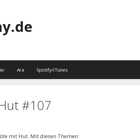
y.de
av
Ara
Spotify/iTunes
 Hut #107
öte mit Hut. Mit diesen Themen: