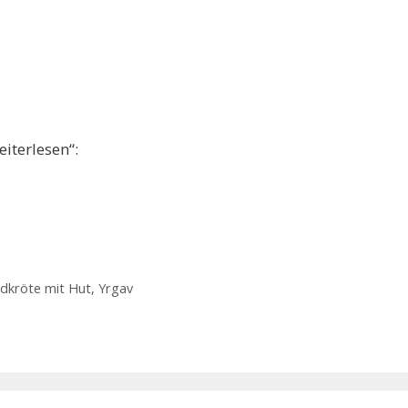
eiterlesen“:
ldkröte mit Hut
,
Yrgav