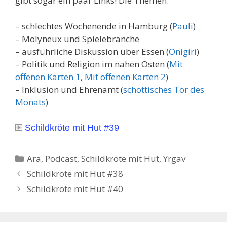
gibt sogar ein paar Links! Die Themen:
– schlechtes Wochenende in Hamburg (
Pauli
)
– Molyneux und Spielebranche
– ausführliche Diskussion über Essen (
Onigiri
)
– Politik und Religion im nahen Osten (
Mit
offenen Karten 1
,
Mit offenen Karten 2
)
– Inklusion und Ehrenamt (
schottisches Tor des
Monats
)
Schildkröte mit Hut #39
Kategorien
Ara
,
Podcast
,
Schildkröte mit Hut
,
Yrgav
Schildkröte mit Hut #38
Schildkröte mit Hut #40