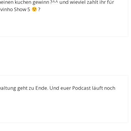
inen kuchen gewinn ?^^ und wieviel zahlt ihr für
tevinho Show 5
?
rwaltung geht zu Ende. Und euer Podcast läuft noch