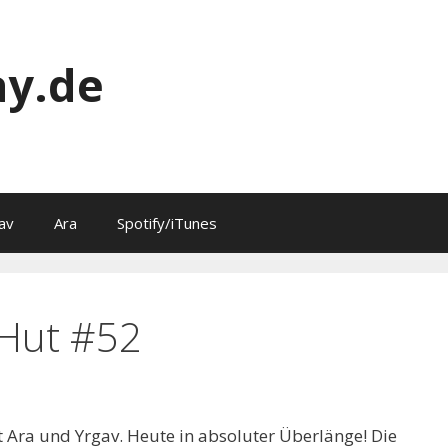
y.de
av
Ara
Spotify/iTunes
 Hut #52
 Ara und Yrgav. Heute in absoluter Überlänge! Die