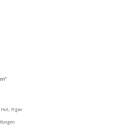
en“
t Hut
,
Yrgav
tlungen