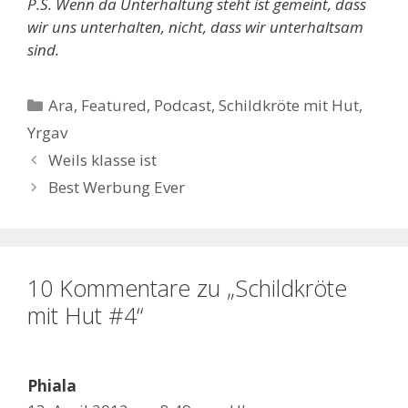
P.S. Wenn da Unterhaltung steht ist gemeint, dass
wir uns unterhalten, nicht, dass wir unterhaltsam
sind.
Kategorien
Ara
,
Featured
,
Podcast
,
Schildkröte mit Hut
,
Yrgav
Weils klasse ist
Best Werbung Ever
10 Kommentare zu „Schildkröte
mit Hut #4“
Phiala