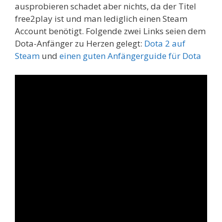
ausprobieren schadet aber nichts, da der Titel
free2play ist und man lediglich einen Steam
Account benötigt. Folgende zwei Links seien dem
Dota-Anfänger zu Herzen gelegt:
Dota 2 auf
Steam
und
einen guten Anfängerguide für Dota