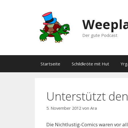
Zum
Inhalt
springen
Weepla
Der gute Podcast
Startseite
Schildkröte mit Hut
Yrg
Unterstützt den
5. November 2012
von
Ara
Die Nichtlustig-Comics waren vor al