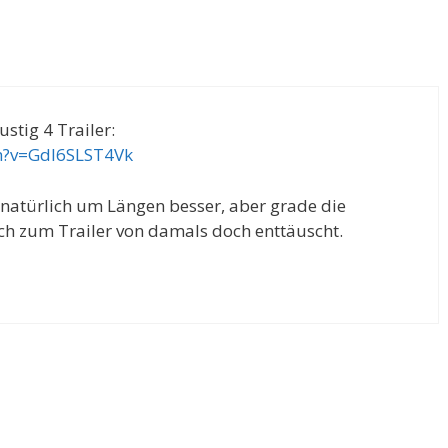
stig 4 Trailer:
h?v=Gdl6SLST4Vk
m natürlich um Längen besser, aber grade die
h zum Trailer von damals doch enttäuscht.