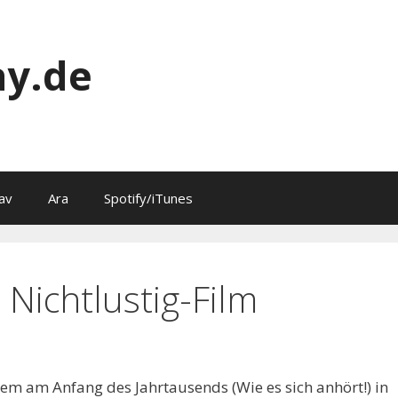
y.de
av
Ara
Spotify/iTunes
 Nichtlustig-Film
lem am Anfang des Jahrtausends (Wie es sich anhört!) in