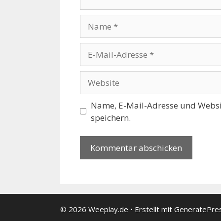
Name
E-
Mail-
Adresse
Website
Name, E-Mail-Adresse und Websi
speichern.
© 2026 Weeplay.de
• Erstellt mit
GeneratePre