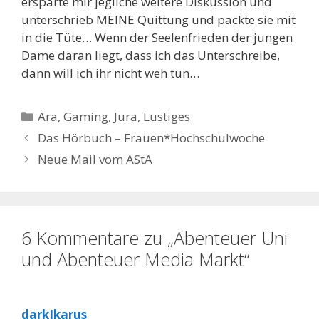
ersparte mir jegliche weitere Diskussion und
unterschrieb MEINE Quittung und packte sie mit
in die Tüte… Wenn der Seelenfrieden der jungen
Dame daran liegt, dass ich das Unterschreibe,
dann will ich ihr nicht weh tun…
Kategorien
Ara
,
Gaming
,
Jura
,
Lustiges
Das Hörbuch – Frauen*Hochschulwoche
Neue Mail vom AStA
6 Kommentare zu „Abenteuer Uni
und Abenteuer Media Markt“
darkIkarus