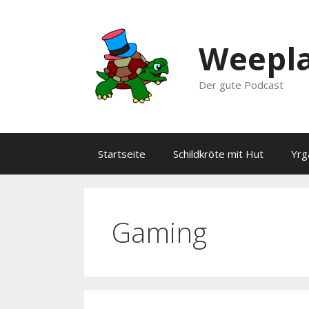
Zum
Inhalt
springen
Weepla
Der gute Podcast
Startseite
Schildkröte mit Hut
Yrg
Gaming