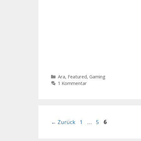
Kategorien
Ara
,
Featured
,
Gaming
1 Kommentar
Seite
Seite
Seite
←
Zurück
1
…
5
6