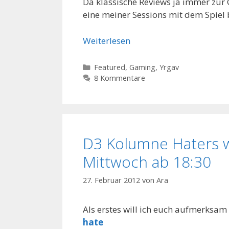
Da klassische Reviews ja immer zur 
eine meiner Sessions mit dem Spiel b
Weiterlesen
Kategorien
Featured
,
Gaming
,
Yrgav
8 Kommentare
D3 Kolumne Haters w
Mittwoch ab 18:30
27. Februar 2012
von
Ara
Als erstes will ich euch aufmerksa
hate