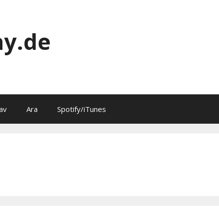
y.de
av
Ara
Spotify/iTunes