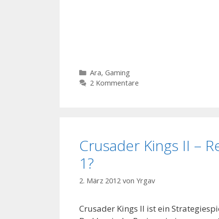
Kategorien
Ara
,
Gaming
2 Kommentare
Crusader Kings II – R
1?
2. März 2012
von
Yrgav
Crusader Kings II ist ein Strategie