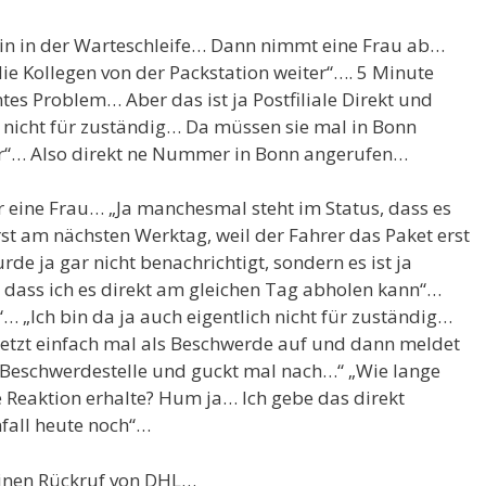
in in der Warteschleife… Dann nimmt eine Frau ab…
die Kollegen von der Packstation weiter“…. 5 Minute
es Problem… Aber das ist ja Postfiliale Direkt und
 nicht für zuständig… Da müssen sie mal in Bonn
r“… Also direkt ne Nummer in Bonn angerufen…
 eine Frau… „Ja manchesmal steht im Status, dass es
t am nächsten Werktag, weil der Fahrer das Paket erst
e ja gar nicht benachrichtigt, sondern es ist ja
 dass ich es direkt am gleichen Tag abholen kann“…
“… „Ich bin da ja auch eigentlich nicht für zuständig…
jetzt einfach mal als Beschwerde auf und dann meldet
 Beschwerdestelle und guckt mal nach…“ „Wie lange
e Reaktion erhalte? Hum ja… Ich gebe das direkt
nfall heute noch“…
einen Rückruf von DHL…