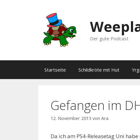
Zum
Inhalt
springen
Weepla
Der gute Podcast
Startseite
Schildkröte mit Hut
Yrg
Gefangen im D
12. November 2013
von
Ara
Da ich am PS4-Releasetag Uni habe