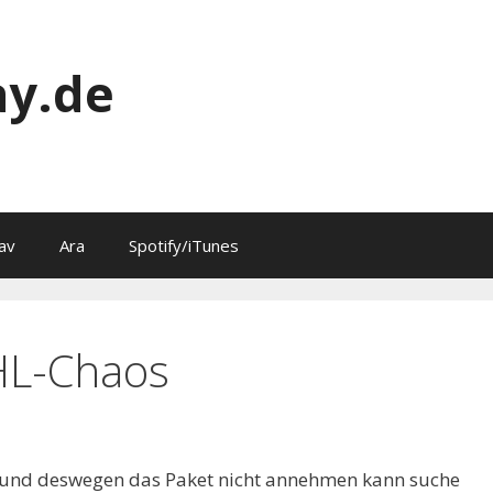
y.de
av
Ara
Spotify/iTunes
HL-Chaos
 und deswegen das Paket nicht annehmen kann suche