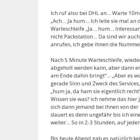
Ich ruf also bei DHL an… Warte 10m
„Ach… Ja hum… Ich leite sie mal an 
Warteschleife „Ja… hum… Interessant
nicht Packstation… Da sind wir auch
anrufen, ich gebe ihnen die Numme
Nach 5 Minute Warteschleife, wieder
abgeholt werden kann, aber dann ers
am Ende dahin bringt“… „Aber es wurd
gerade Sinn und Zweck des Services,
„hum ja, da ham sie eigentlich recht
Wissen sie was? ich nehme das hier 
sich dann jemand bei Ihnen von der
dauert es denn ungefähr bis ich ein
weiter… So in 2-3 Stunden, auf jede
Bis heute Abend gab es natürlich k