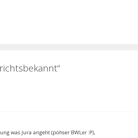
ichtsbekannt“
ung was Jura angeht (pöhser BWLer :P),