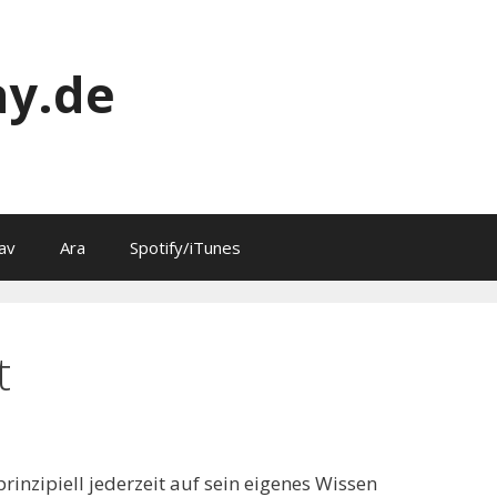
y.de
av
Ara
Spotify/iTunes
t
rinzipiell jederzeit auf sein eigenes Wissen