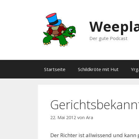
Zum
Inhalt
springen
Weepla
Der gute Podcast
Startseite
Schildkröte mit Hut
Yrg
Gerichtsbekann
22. Mai 2012
von
Ara
Der Richter ist allwissend und kann p