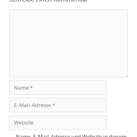
Kommentar
Name
E-
Mail-
Adresse
Website
Name, E-Mail-Adresse und Website in diesem