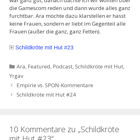
war ganz gut, danach dachte ich wir wollten über
die Gamescom reden und dann wurde alles ganz
furchtbar. Ara möchte dazu klarstellen er hasst
keine Frauen, sondern er liebt im Gegenteil alle
Frauen (außer die ganz, ganz Fetten).
Schildkröte mit Hut #23
Kategorien
Ara
,
Featured
,
Podcast
,
Schildkröte mit Hut
,
Yrgav
Empirie vs. SPON-Kommentare
Schildkröte mit Hut #24
10 Kommentare zu „Schildkröte
mit Hut #23“