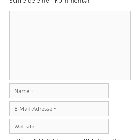
Schreibe einen Kommentar
Kommentar
Name
E-
Mail-
Adresse
Website