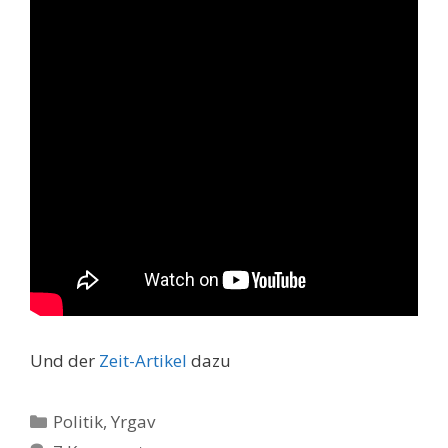
Und der
Zeit-Artikel
dazu
Kategorien
Politik
,
Yrgav