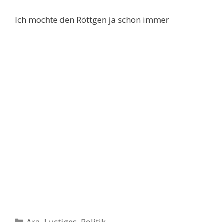
Ich mochte den Röttgen ja schon immer
Kategorien
Ara
,
Lustiges
,
Politik